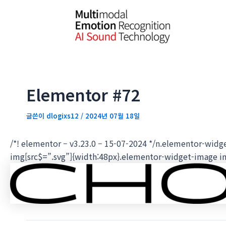
콘
포
텐
스
츠
트
로
탐
건
색
너
뛰
Elementor #72
기
글쓴이
dlogixs12
/
2024년 07월 18일
/*! elementor – v3.23.0 – 15-07-2024 */n.elementor-widg
img[src$=”.svg”]{width:48px}.elementor-widget-image img