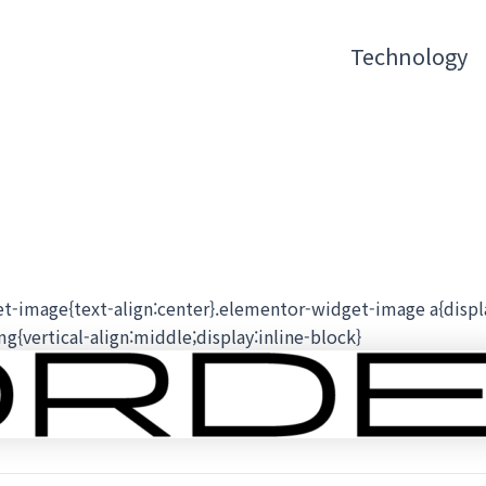
Technology
et-image{text-align:center}.elementor-widget-image a{disp
{vertical-align:middle;display:inline-block}